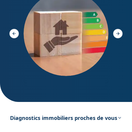
Diagno
Slide précédente
Slide s
DPE – Diagnostic de Performance
énergétique
Diagnostics immobiliers proches de vous