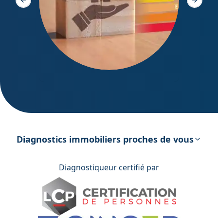
Slide précédente
Slide s
DPE – Diagnostic de Performance
énergétique
Diagnostics immobiliers proches de vous
Diagnostiqueur certifié par