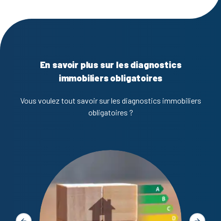
En savoir plus sur les diagnostics
immobiliers obligatoires
Vous voulez tout savoir sur les diagnostics immobiliers
obligatoires ?
Diagno